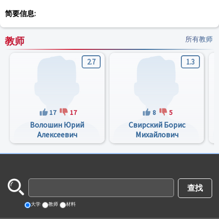
简要信息:
教师
所有教师
2.7
1.3
17
17
8
5
Волошин Юрий
Свирский Борис
Алексеевич
Михайлович
大学
教师
材料