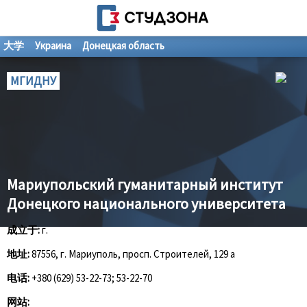
大学
Украина
Донецкая область
МГИДНУ
Мариупольский гуманитарный институт
Донецкого национального университета
成立于:
г.
地址:
87556, г. Мариуполь, просп. Строителей, 129 а
电话:
+380 (629) 53-22-73; 53-22-70
网站: