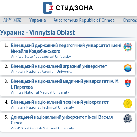
所有国家
Украина
Autonomous Republic of Crimea
Cherka
Украина - Vinnytsia Oblast
1.
Вінницький державний педагогічний університет імені
Михайла Коцюбинського
Vinnitsa State Pedagogical University
2.
Вінницький національний аграрний університет
Vinnytsia National Agrarian University
3.
Вінницький національний медичний університет ім. М.
І. Пирогова
Vinnitsa National Medical University
4.
Вінницький національний технічний університет
Vinnytsia National Technical University
5.
Донецький національний університет імені Василя
Стуса
Vasyl' Stus Donetsk National University