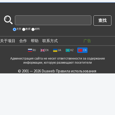
大学
教师
材料
关于项目
合作
帮助
联系方式
广告
RU
EN
UA
KZ
CN
Администрация сайта не несет ответственности за содержание
информации, которую размещают посетители
© 2001 — 2026 Duaweb
Правила использования