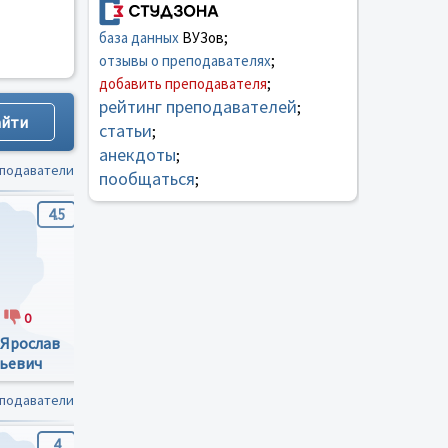
база данных
ВУЗов;
отзывы о преподавателях
;
добавить преподавателя
;
рейтинг преподавателей
;
статьи
;
анекдоты
;
еподаватели
пообщаться
;
4.5
4.5
2.2
0
5
1
1
2
 Ярослав
Зінченко Василь
Тимочко Татьяна
ьевич
Миколайович
Валентиновна
еподаватели
4
4.9
5