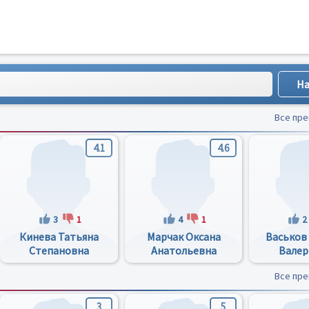
Все пр
4.1
4.6
3
1
4
1
2
Кинева Татьяна
Марчак Оксана
Васьков
Степановна
Анатольевна
Валер
Все пр
3
5