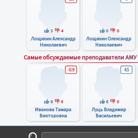
3
4
0
0
Лощихин Александр
Лощихин Олександр
Николаевич
Николаевич
Самые обсуждаемые преподаватели АМУ
-0.9
4.5
6
8
6
0
Иванова Тамара
Луць Владимир
Викторовна
Васильевич