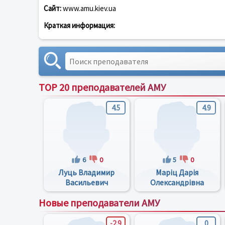
Сайт:
www.amu.kiev.ua
Краткая информация:
TOP 20 преподавателей АМУ
4.5
4.9
6
0
5
0
Луць Владимир
Маріц Дарія
Васильевич
Олександрівна
Новые преподаватели АМУ
-2.9
0