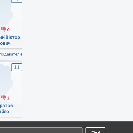
0
5
0
2
0
ий Віктор
Маріц Дарія
Стрыбуль Оксана
ович
Олександрівна
Викторовна
еподаватели
1.1
4.5
2.2
2
2
0
1
2
ратов
Васьков Ярослав
Тимочко Татьяна
айло
Валерьевич
Валентиновна
ндрович