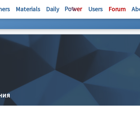
hers
Materials
Daily
Users
Forum
Ab
ния