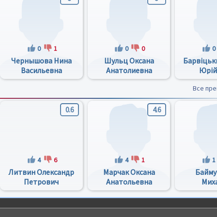
0
1
0
0
0
Чернышова Нина
Шульц Оксана
Барвіцьк
Васильевна
Анатолиевна
Юрій
Все пр
0.6
4.6
4
6
4
1
1
Литвин Олександр
Марчак Оксана
Байму
Петрович
Анатольевна
Мих
Олекса