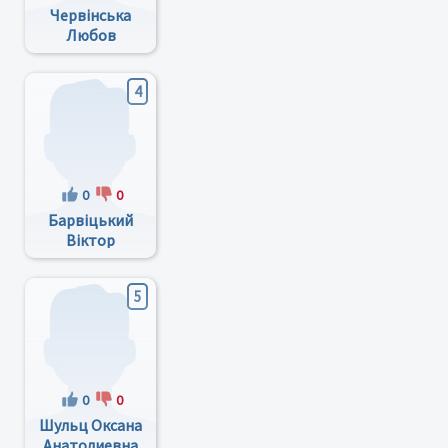
Червінська
Любов
Петрівна
4
0
0
Барвіцький
Віктор
Юрійович
5
0
0
Шульц Оксана
Анатолиевна