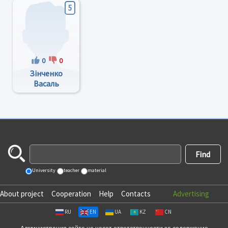
5
0
0
Зінченко
Васаль
Миколайович
University
teacher
material
About project
Cooperation
Help
Contacts
Advertising
RU
EN
UA
KZ
CN