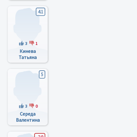
Петрович
4.1
3
1
Кинева
Татьяна
Степановна
5
3
0
Середа
Валентина
Ивановна