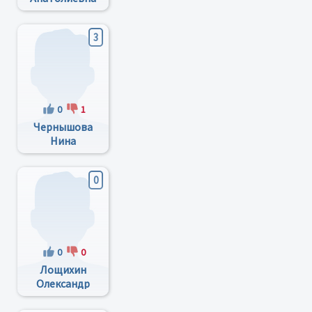
3
0
1
Чернышова
Нина
Васильевна
0
0
0
Лощихин
Олександр
Николаевич