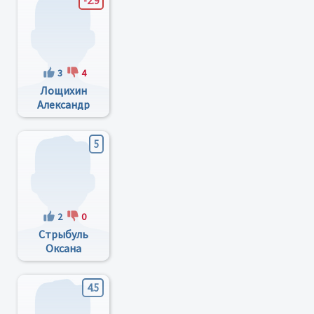
-2.9
3
4
Лощихин
Александр
Николаевич
5
2
0
Стрыбуль
Оксана
Викторовна
4.5