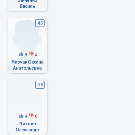
Зінченко
Василь
Миколайович
4.6
4
1
Марчак Оксана
Анатольевна
0.6
4
6
Литвин
Олександр