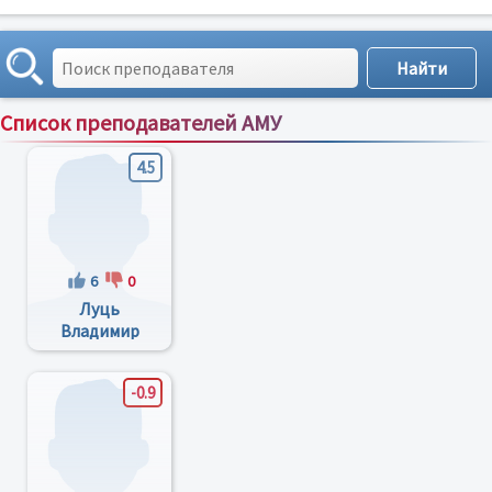
Список преподавателей АМУ
Сортировка по:
имени
;
рейтингу
;
отзывам
;
4.5
6
0
Луць
Владимир
Васильевич
-0.9