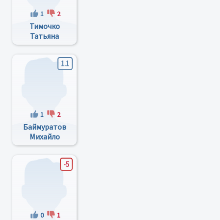
1
2
Тимочко
Татьяна
Валентиновна
1.1
1
2
Баймуратов
Михайло
Олександрович
-5
0
1