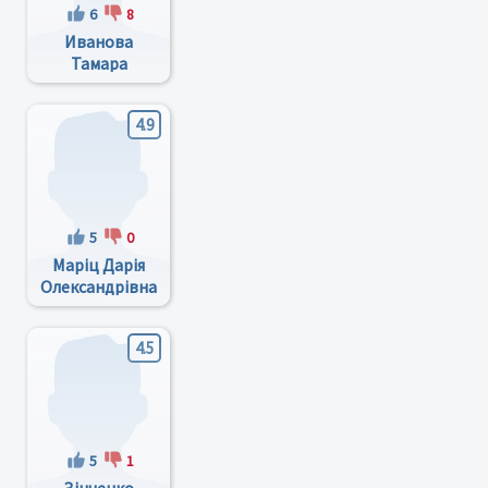
6
8
Иванова
Тамара
Викторовна
4.9
5
0
Маріц Дарія
Олександрівна
4.5
5
1