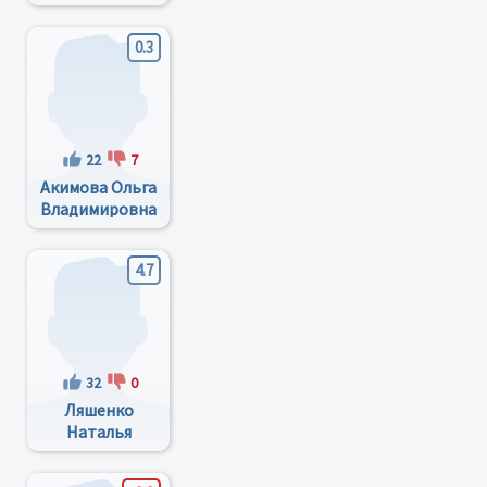
Александровна
0.3
22
7
Акимова Ольга
Владимировна
4.7
32
0
Ляшенко
Наталья
Ивановна