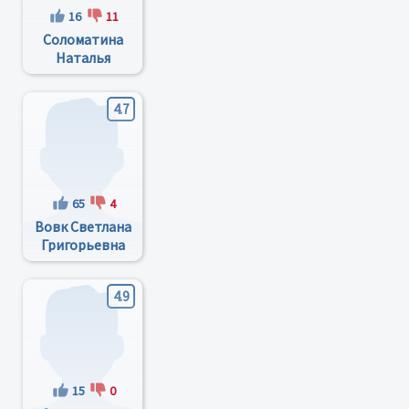
16
11
Соломатина
Наталья
Александровна
4.7
65
4
Вовк Светлана
Григорьевна
4.9
15
0