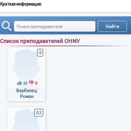
Краткая информация:
Список преподавателей ОНМУ
Сортировка по:
имени
;
рейтингу
;
отзывам
;
0
23
0
Варбанец
Роман
Анатольевич
0.3