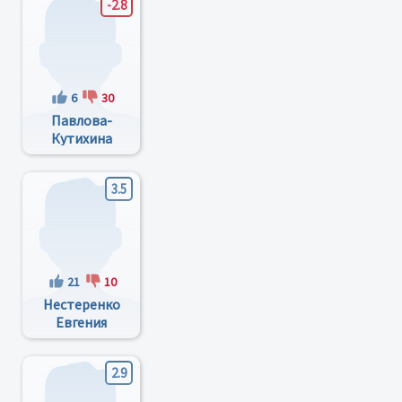
-2.8
6
30
Павлова-
Кутихина
Елена
Ивановна
3.5
21
10
Нестеренко
Евгения
Валентиновна
2.9