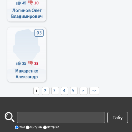
45
10
Логинов Олег
Владимирович
0.3
25
28
Макаренко
Александр
Евгеньевич
2
3
4
5
>
>>
1
ЖОО
оқытушы
материал