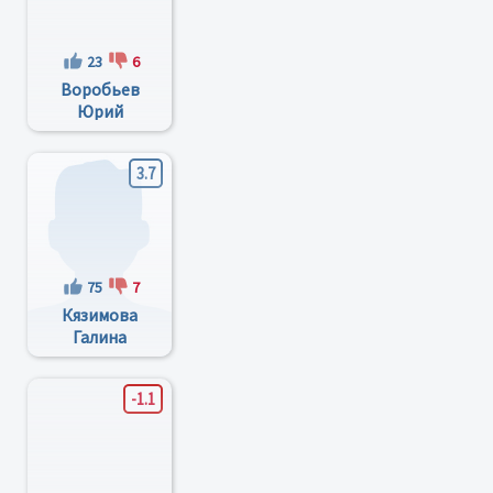
23
6
Воробьев
Юрий
Леонидович
3.7
75
7
Кязимова
Галина
Фёдоровна
-1.1