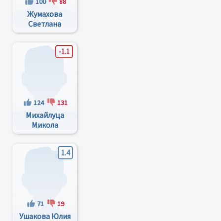
100
88
Жумахова
Светлана
Васильевна
-1.1
124
131
Михайлуца
Микола
Іванович
1.4
71
19
Ушакова Юлия