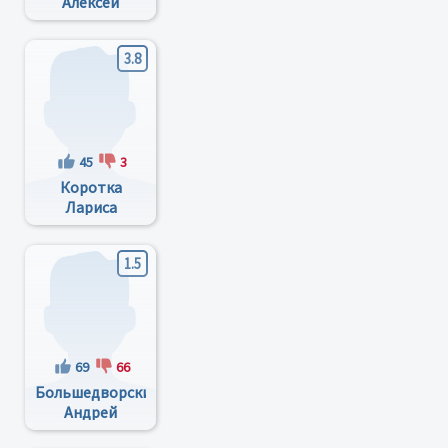
Алексей
Михайлович
3.8
45
3
Коротка
Лариса
Анатольевна
1.5
69
66
Большедворский
Андрей
Олегович