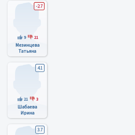
-2.7
9
21
Мезинцева
Татьяна
Андреевна
4.1
21
3
Шабаева
Ирина
Леонидовна
3.7