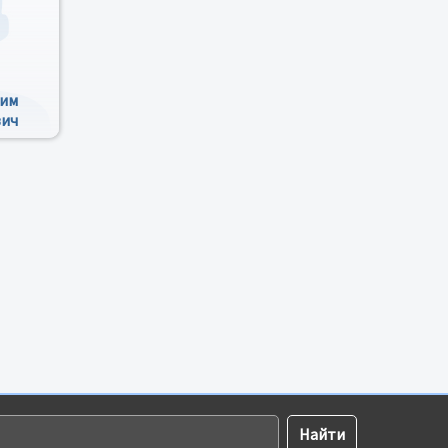
дим
вич