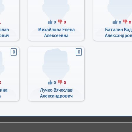
1
0
0
0
0
слав
Михайлова Елена
Баталин Ва
ович
Алексеевна
Александро
0
0
0
0
0
ина
Лучко Вячеслав
а
Александрович