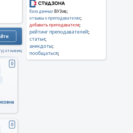
база данных
ВУЗов;
отзывы о преподавателях
;
добавить преподавателя
;
рейтинг преподавателей
;
статьи
;
анекдоты
;
гу
;
отзывам
;
пообщаться
;
0
исовна
0