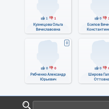
1
1
0
Кузнецова Ольга
Есипов Вяче
Вячеславовна
Константин
0
0
0
0
Рябченко Александр
Широва Гал
Юрьевич
Оттовн