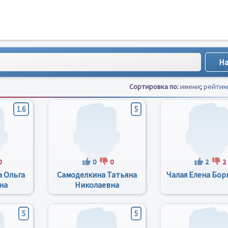
Сортировка по:
имени
;
рейтин
1.6
5
0
0
0
2
2
 Ольга
Самоделкина Татьяна
Чалая Елена Бор
на
Николаевна
5
5