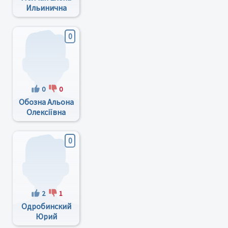
Ильинична
0
0
0
Обозна Альона
Олексіївна
0
2
1
Одробинский
Юрий
Владиславович