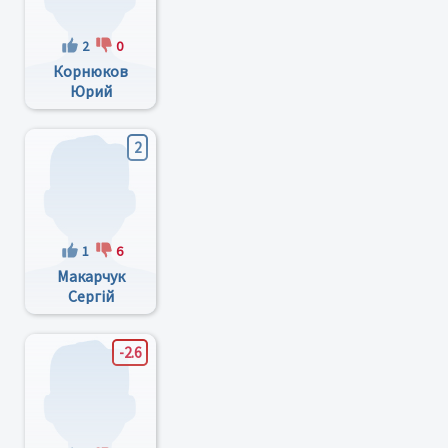
2
0
Корнюков
Юрий
Константинович
2
1
6
Макарчук
Сергій
Сергійович
-2.6