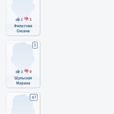
1
2
Филатова
Оксана
Степановна
5
2
0
Шульская
Марина
Вадимовна
4.7