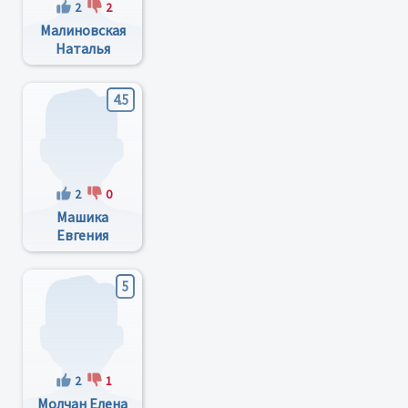
2
2
Малиновская
Наталья
Леонидовна
4.5
2
0
Машика
Евгения
Степановна
5
2
1
Молчан Елена