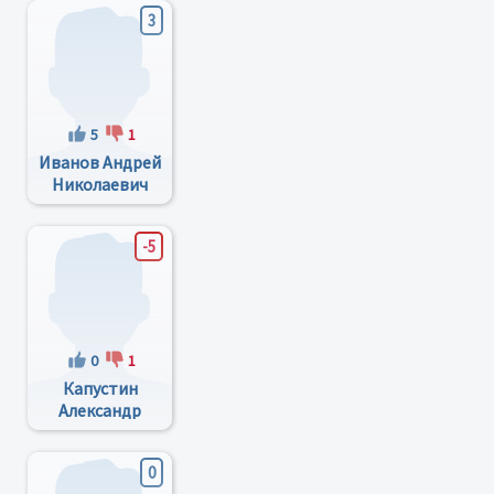
3
5
1
Ивaнoв Aндрей
Никoлаевич
-5
0
1
Капустин
Александр
Васильевич
0