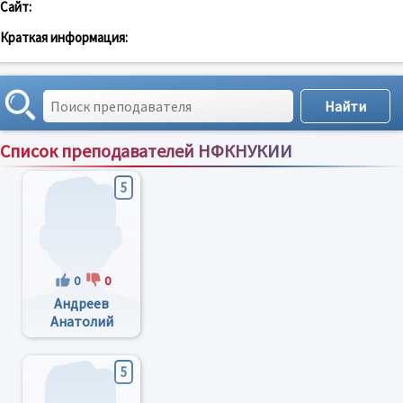
Сайт:
Краткая информация:
Список преподавателей НФКНУКИИ
Сортировка по:
имени
;
рейтингу
;
отзывам
;
5
0
0
Андреев
Анатолий
Иванович
5