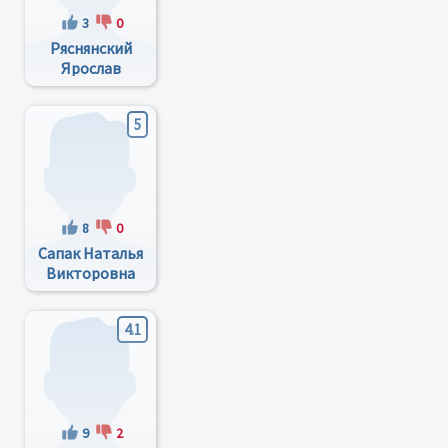
3
0
Ряснянский
Ярослав
Михайлович
5
8
0
Сапак Наталья
Викторовна
4.1
9
2