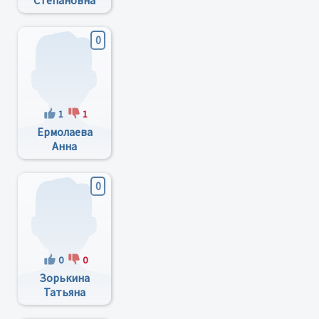
Степановна
0
1
1
Ермолаева
Анна
Анатольевна
0
0
0
Зорькина
Татьяна
Николаевна