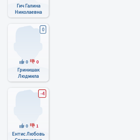
Гич Галина
Николаевна
0
0
0
Гринишак
Людмила
Викторовна
-4
0
1
Ентис Любовь