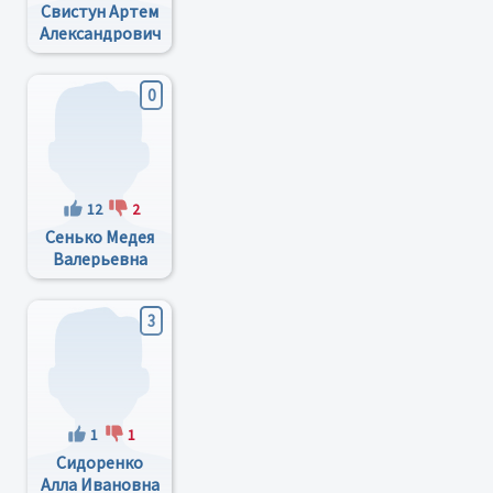
Свистун Артем
Александрович
0
12
2
Сенько Медея
Валерьевна
3
1
1
Сидоренко
Алла Ивановна