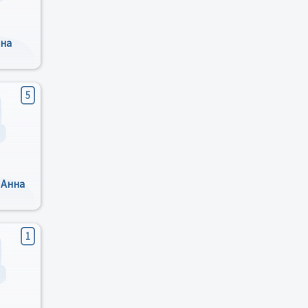
ана
5
 Анна
1