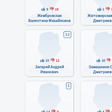
9
15
2
Жембровская
Житомирская
Валентина Михайловна
Дмитриев
3.3
33
12
20
Загарий Андрей
Замашкина О
Иванович
Дмитриев
5
14
0
4