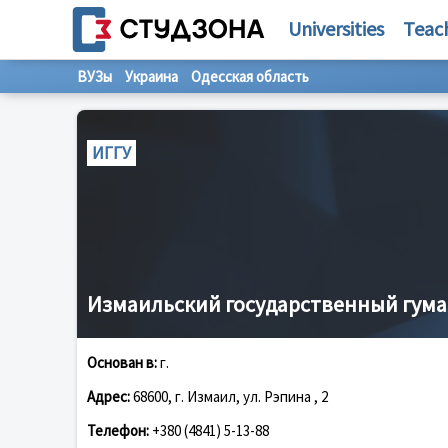
Universities
Teac
ВУЗы
Украина
Одесская область
ИГГУ
Измаильский государственный гум
Основан в:
г.
Адрес:
68600, г. Измаил, ул. Рэпина , 2
Телефон:
+380 (4841) 5-13-88