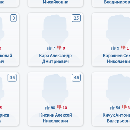
на
Михайловна
Владимиров
0
2.5
0
7
0
9
1
колай
Кара Александр
Караянев Се
ич
Дмитриевич
Николаеви
0.6
4.6
5
90
10
54
3
риса
Кискин Алексей
Кичук Антон
а
Николаевич
Валерьевн