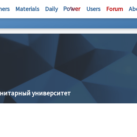
hers
Materials
Daily
Users
Forum
Ab
анитарный университет