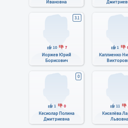
Ивановна
Дмитриев
3.1
10
7
1
Иоржев Юрий
Каплиенко Ни
Борисович
Викторов
0
1
0
11
Кесиолар Полина
Киселёва Ла
Дмитриевна
Львовн