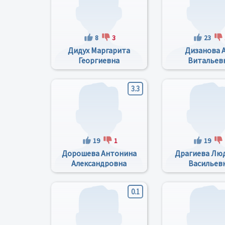
8
3
23
Дидух Маргарита
Дизанова 
Георгиевна
Витальев
3.3
19
1
19
Дорошева Антонина
Драгиева Лю
Александровна
Васильев
0.1