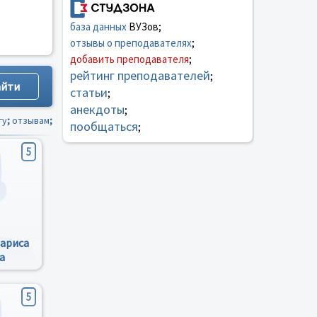
база данных
ВУЗов;
отзывы о преподавателях
;
добавить преподавателя
;
рейтинг преподавателей
;
статьи
;
анекдоты
;
гу
;
отзывам
;
пообщаться
;
5
Лариса
а
5