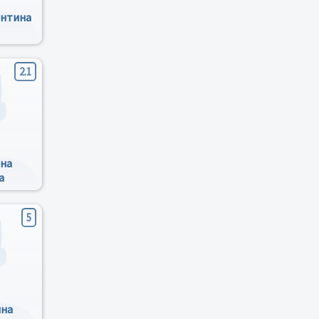
ентина
2.1
ена
а
5
ина