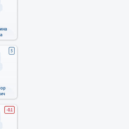
ина
а
5
тор
ич
-0.1