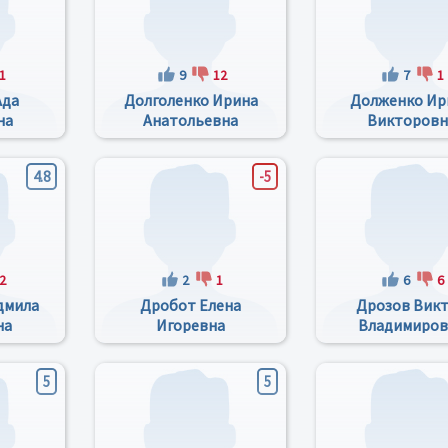
1
9
12
7
1
Ада
Долголенко Ирина
Долженко Ир
на
Анатольевна
Викторовн
4.8
-5
2
2
1
6
6
дмила
Дробот Елена
Дрозов Вик
на
Игоревна
Владимиров
5
5