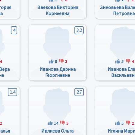
тория
Звекова Виктория
Зиновьева Вал
на
Корнеевна
Петровна
4
3.2
4
8
3
5
4
Вера
Иванова Дарина
Иванова Ел
на
Георгиевна
Васильевн
1.4
2.7
2
14
5
5
2
алья
Ивлиева Ольга
Иглина Мар