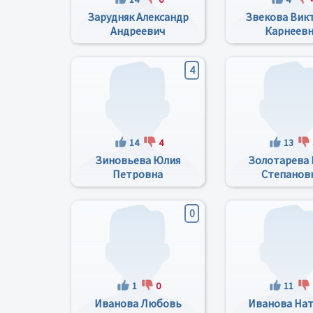
Зарудняк Александр
Звекова Вик
Андреевич
Карнеев
4
14
4
13
Зиновьева Юлия
Золотарева 
Петровна
Степанов
0
1
0
11
Иванова Любовь
Иванова Нат