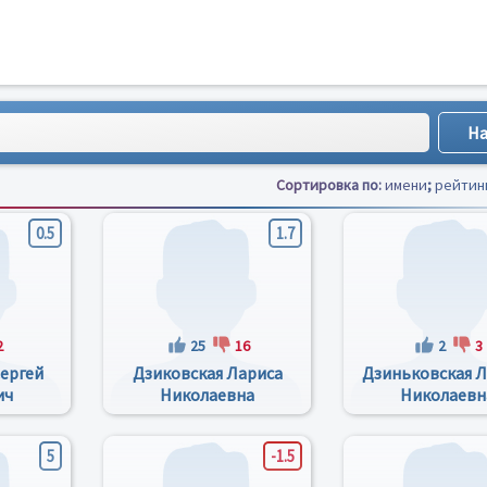
Сортировка по:
имени
;
рейтин
0.5
1.7
2
25
16
2
3
ергей
Дзиковская Лариса
Дзиньковская 
ич
Николаевна
Николаевн
5
-1.5