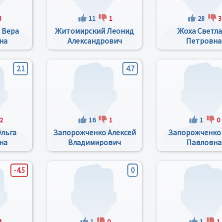
3
11
1
28
3
 Вера
Житомирский Леонид
Жоха Светл
на
Александрович
Петровна
2.1
4.7
2
16
1
1
0
льга
Запорожченко Алексей
Запорожченко
на
Владимирович
Павловна
-4.5
0
4
1
0
1
1