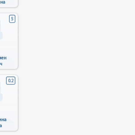
на
5
мен
ч
0.2
ина
а