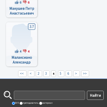
6
6
Макушев Петр
Анастасьевич
3.7
4
4
Малаксиано
Александр
Антоньевич
<<
<
2
3
5
6
>
>>
4
ВУЗ
преподаватель
материал