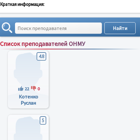
Краткая информация:
Список преподавателей ОНМУ
Сортировка по:
имени
;
рейтингу
;
отзывам
;
4.8
22
0
Котенко
Руслан
Витальевич
5