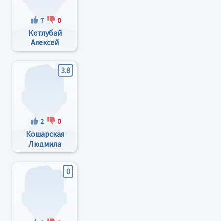
7
0
Котлубай
Алексей
Михайлович
3.8
2
0
Кошарская
Людмила
Викторовна
0