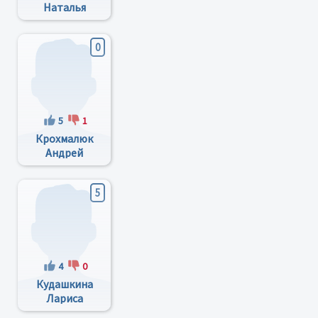
Наталья
Николаевна
0
5
1
Крохмалюк
Андрей
Георгиевич
5
4
0
Кудашкина
Лариса
Сергеевна