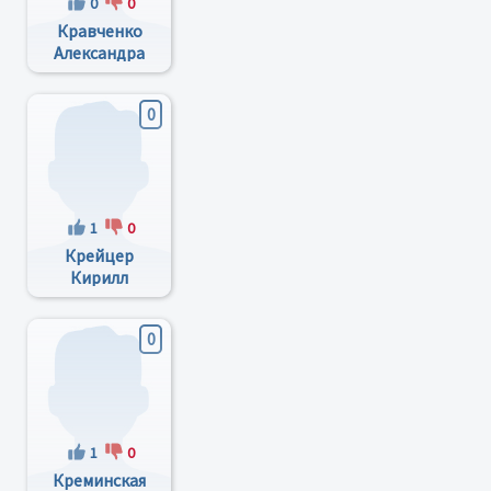
0
0
Кравченко
Александра
Анатольевна
0
1
0
Крейцер
Кирилл
Александрович
0
1
0
Креминская