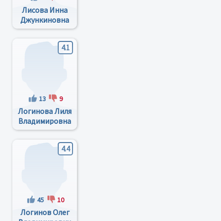
Лисова Инна
Джункиновна
4.1
13
9
Логинова Лиля
Владимировна
4.4
45
10
Логинов Олег