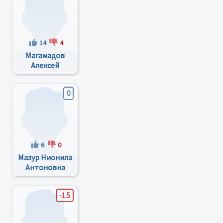
14
4
Магамадов
Алексей
Ризаудинович
0
6
0
Мазур Нионила
Антоновна
-1.5