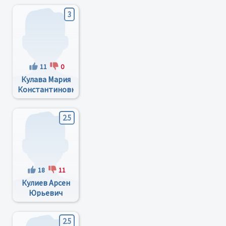
3
11
0
Кулава Мария
Константиновна
2.5
18
11
Кулиев Арсен
Юрьевич
2.5