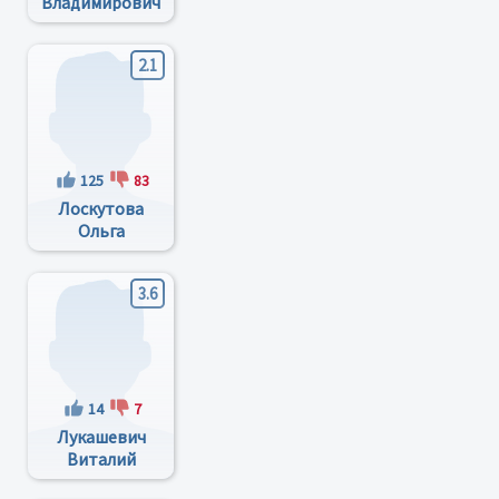
Владимирович
2.1
125
83
Лоскутова
Ольга
Анатольевна
3.6
14
7
Лукашевич
Виталий
Матвеевич