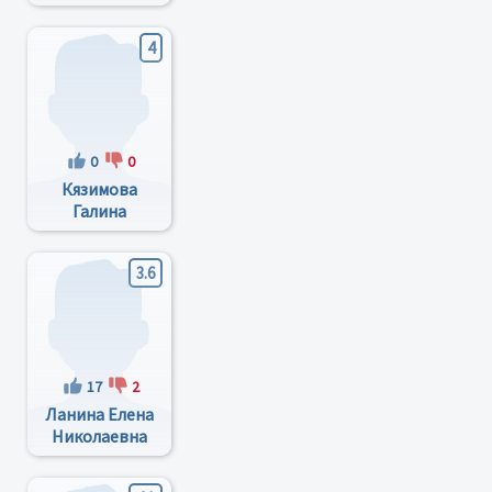
Фёдоровна
4
0
0
Кязимова
Галина
Хадиривна
3.6
17
2
Ланина Елена
Николаевна