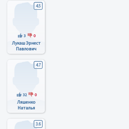
4.5
3
0
Лукаш Эрнест
Павлович
4.7
32
0
Ляшенко
Наталья
Ивановна
3.6