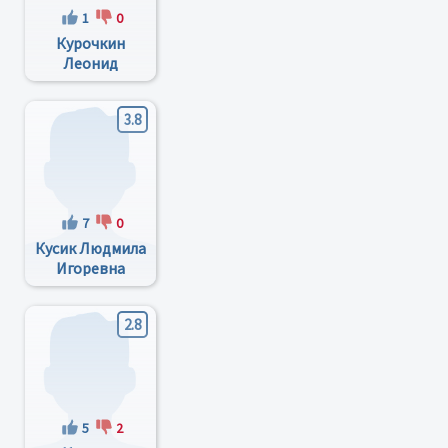
1
0
Курочкин
Леонид
Яковлевич
3.8
7
0
Кусик Людмила
Игоревна
2.8
5
2