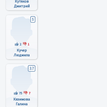
Кутяков
Дмитрий
Владимирович
5
2
1
Кучер
Людмила
Ивановна
3.7
75
7
Кязимова
Галина