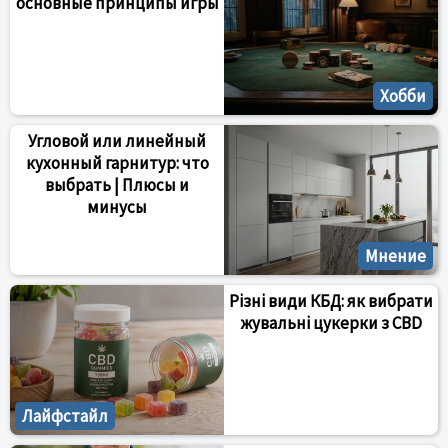
основные принципы игры
Хобби
Угловой или линейный
кухонный гарнитур: что
выбрать | Плюсы и
минусы
Мнение
Різні види КБД: як вибрати
жувальні цукерки з CBD
Лайфстайл