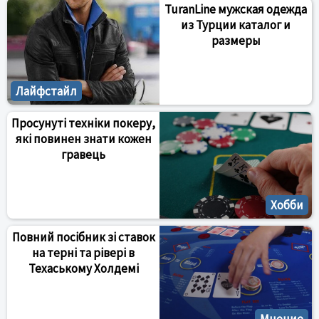
TuranLine мужская одежда
из Турции каталог и
размеры
Лайфстайл
Просунуті техніки покеру,
які повинен знати кожен
гравець
Хобби
Повний посібник зі ставок
на терні та рівері в
Техаському Холдемі