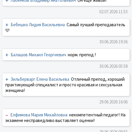
+
Лабенков Владимир Анатольевич
Он ещё живой?
02.07.2026 11:53
+
Бебешко Лидия Васильевна
Самый лучший преподаватель
🩷
30.06.2026 19:36
+
Балашов Михаил Георгиевич
норм. препод !
30.06.2026 05:58
+
Зильберварг Елена Васильева
Отличный препод, хороший
практикующий специалист и просто красивая и сексуальная
женщина!
29.06.2026 16:06
–
Елфимова Мария Михайловна
некомпетентный педагог! На
экзамене несправедливо выставляет оценки!
29.06.2026 09:55