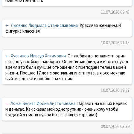
некомпетентность
11.07.2026 09:43
+
Лысенко Людмила Станиславовна
Красивая женщина.И
фигурка классная.
10.07.2026 21:15
+
Хусаинов Ильсур Хакимович
От любви до ненависти один
шаг, но у нас было наоборот. Он меня завалил, а в итоге спустя
время это были лучшие отношения с преподавателем в моей
жизни. Прошло 17 лет с окончания института, а я все мечтаю
выйти к доске и пообщаться с ним
10.07.2026 17:27
–
Ломачинская Ирина Анатолиевна
Паразит на ваших нервах
и деньгах. Как сказал мой одногрупник - очень хочу чтобы
когда ей от меня нужна была какаято справка))
09.07.2026 03:39