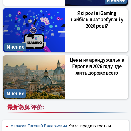
Мнение
Які ролі в iGaming
найбільш затребувані у
2026 році?
Мнение
Цены на аренду жилья в
Европе в 2026 году: где
жить дороже всего
Мнение
最新教师评价:
–
Малахов Евгений Валерьевич
Ужас, предвзятость и