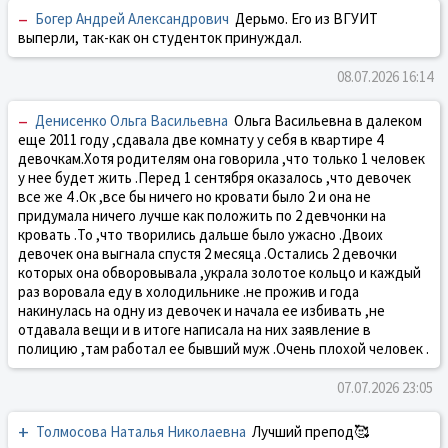
–
Богер Андрей Александрович
Дерьмо. Его из ВГУИТ
выперли, так-как он студенток принуждал.
08.07.2026 16:14
–
Денисенко Ольга Васильевна
Ольга Васильевна в далеком
еще 2011 году ,сдавала две комнату у себя в квартире 4
девочкам.Хотя родителям она говорила ,что только 1 человек
у нее будет жить .Перед 1 сентября оказалось ,что девочек
все же 4 .Ок ,все бы ничего но кровати было 2 и она не
придумала ничего лучше как положить по 2 девчонки на
кровать .То ,что творились дальше было ужасно .Двоих
девочек она выгнала спустя 2 месяца .Остались 2 девочки
которых она обворовывала ,украла золотое кольцо и каждый
раз воровала еду в холодильнике .не прожив и года
накинулась на одну из девочек и начала ее избивать ,не
отдавала вещи и в итоге написала на них заявление в
полицию ,там работал ее бывший муж .Очень плохой человек .
07.07.2026 23:05
+
Толмосова Наталья Николаевна
Лучший препод🥰