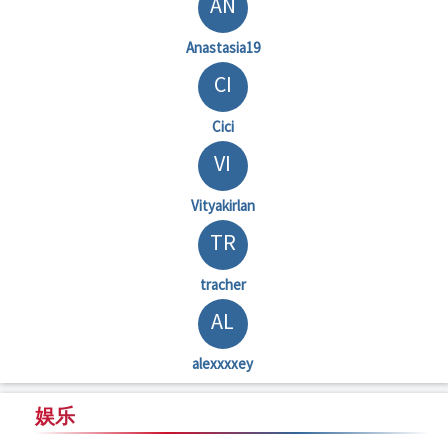
AN
Anastasia19
CI
Cici
VI
Vityakirlan
TR
tracher
AL
alexxxxey
娱乐