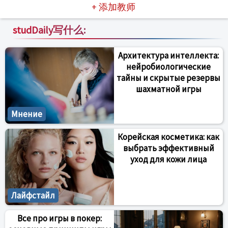
+ 添加教师
studDaily写什么:
Архитектура интеллекта:
нейробиологические
тайны и скрытые резервы
шахматной игры
Мнение
Корейская косметика: как
выбрать эффективный
уход для кожи лица
Лайфстайл
Все про игры в покер: