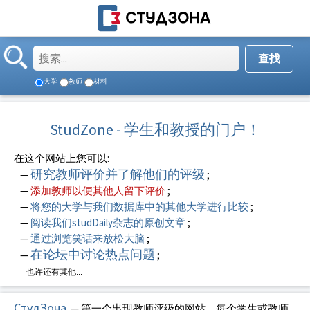
大学
教师
材料
StudZone - 学生和教授的门户！
在这个网站上您可以:
研究教师评价并了解他们的评级
—
;
—
添加教师以便其他人留下评价
;
—
将您的大学与我们数据库中的其他大学进行比较
;
—
阅读我们studDaily杂志的原创文章
;
—
通过浏览笑话来放松大脑
;
在论坛中讨论热点问题
—
;
也许还有其他...
СтудЗона
— 第一个出现教师评级的网站，每个学生或教师