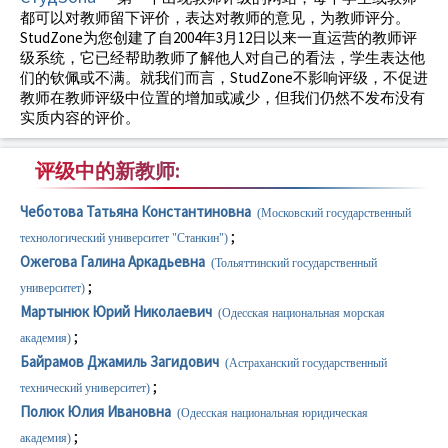
都可以对教师留下评价，表达对教师的意见，为教师评分。
StudZone为您创建了自2004年3月12日以来一直运营的教师评
级系统，它已经帮助教师了解他人对自己的看法，学生表达他
们的钦佩或不满。就我们而言，StudZone不影响评级，不促进
教师在教师评级中位置的增加或减少，但我们仍然不发布没有
实质内容的评价。
评级中的新教师:
Чеботова Татьяна Константиновна
(Московский государственный
;
технологический университет "Станкин")
Ожегова Галина Аркадьевна
(Тольяттинский государственный
;
университет)
Мартынюк Юрий Николаевич
(Одесская национальная морская
;
академия)
Байрамов Джамиль Загидович
(Астраханский государственный
;
технический университет)
Полюк Юлия Ивановна
(Одесская национальная юридическая
;
академия)