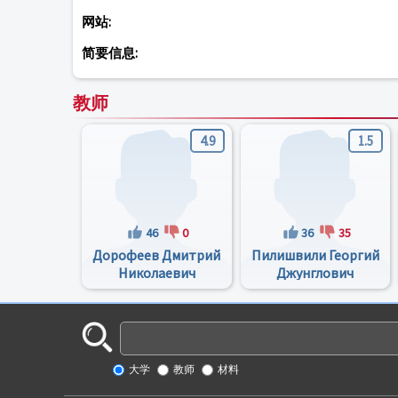
网站:
简要信息:
教师
4.9
1.5
46
0
36
35
Дорофеев Дмитрий
Пилишвили Георгий
Николаевич
Джунглович
大学
教师
材料