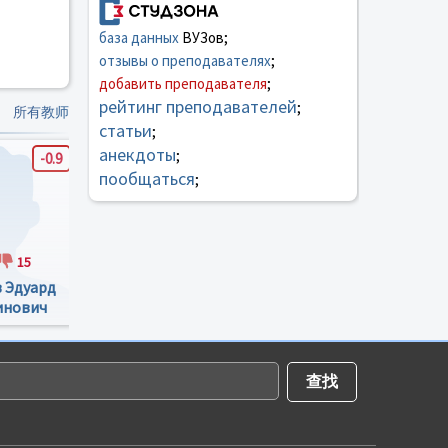
база данных
ВУЗов;
отзывы о преподавателях
;
добавить преподавателя
;
рейтинг преподавателей
;
所有教师
статьи
;
анекдоты
;
-0.9
2
3.1
пообщаться
;
15
14
7
14
7
 Эдуард
Чаплыгин Виктор
Конорева Ирина
инович
Петрович
Александровна