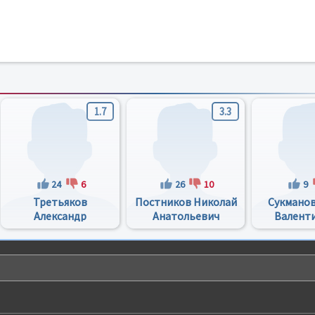
1.7
3.3
24
6
26
10
9
Третьяков
Постников Николай
Сукманов
Александр
Анатольевич
Валент
Викторович