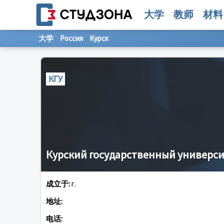
大学
教师
材料
大学
Россия
Курск
КГУ
Курский государственный универс
成立于:
г.
地址:
电话: