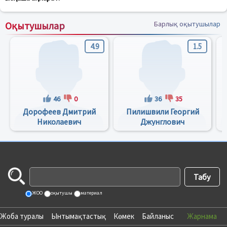
Оқытушылар
Барлық оқытушылар
4.9
1.5
46
0
36
35
Дорофеев Дмитрий
Пилишвили Георгий
Николаевич
Джунглович
ЖОО
оқытушы
материал
Жоба туралы
Ынтымақтастық
Көмек
Байланыс
Жарнама