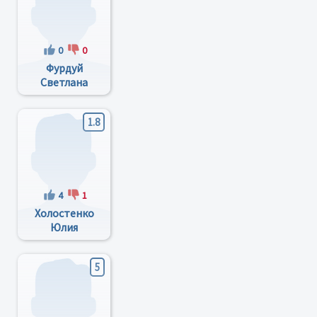
0
0
Фурдуй
Светлана
Ьорисовна
1.8
4
1
Холостенко
Юлия
Владимировна
5