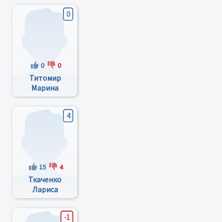
0
0
0
Титомир
Марина
Владимировна
4
15
4
Ткаченко
Лариса
Харитоновна
-1