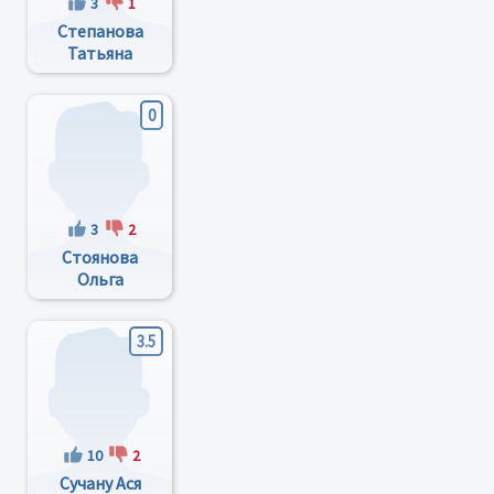
3
1
Степанова
Татьяна
Александровна
0
3
2
Стоянова
Ольга
Викторовна
3.5
10
2
Сучану Ася