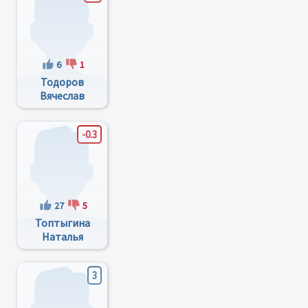
6
1
Тодоров
Вячеслав
Иванович
-0.3
27
5
Топтыгина
Наталья
Михайловна
3