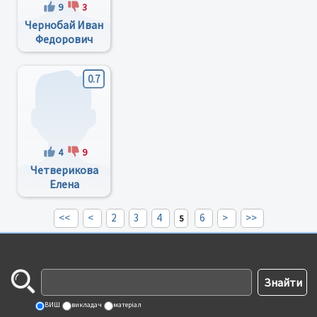
9
3
Чернобай Иван
Федорович
0.7
4
9
Четверикова
Елена
Роальдовна
<<
<
2
3
4
6
>
>>
5
ВИШ
викладач
матеріал