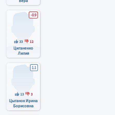
Вера
Георгиевна
-0.9
33
12
Циганенко
Лилия
Федоровна
1.1
13
3
Цыганок Ирина
Борисовна