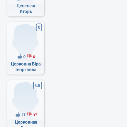
Цепенюк
Игорь
Аркадьевич
0
0
0
Церковна Віра
Георгіївна
0.9
27
37
Церковная