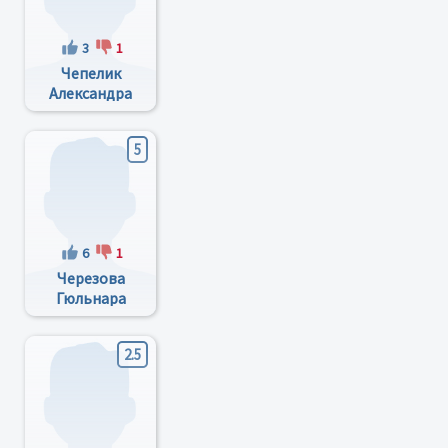
3
1
Чепелик
Александра
Анатольевна
5
6
1
Черезова
Гюльнара
Анверовна
2.5