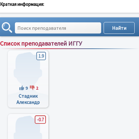
Краткая информация:
Список преподавателей ИГГУ
Сортировка по:
имени
;
рейтингу
;
отзывам
;
1.9
9
2
Стадник
Александр
Иванович
-0.7