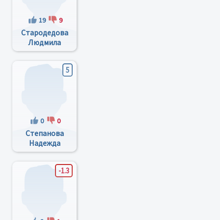
19
9
Стародедова
Людмила
Валентиновна
5
0
0
Степанова
Надежда
Афанасьевна
-1.3