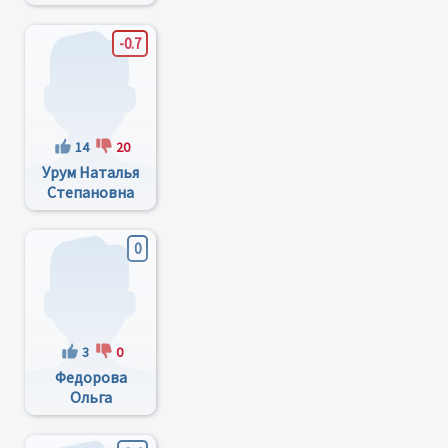
Федорович
-0.7
14
20
Урум Наталья
Степановна
0
3
0
Федорова
Ольга
Васильевна