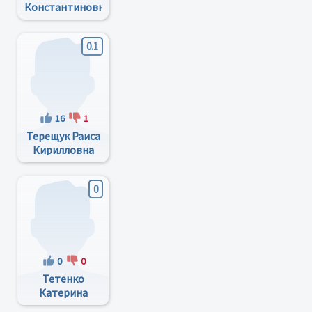
Константиновна
0.1
16
1
Терещук Раиса
Кирилловна
0
0
0
Тетенко
Катерина
Валерьевна