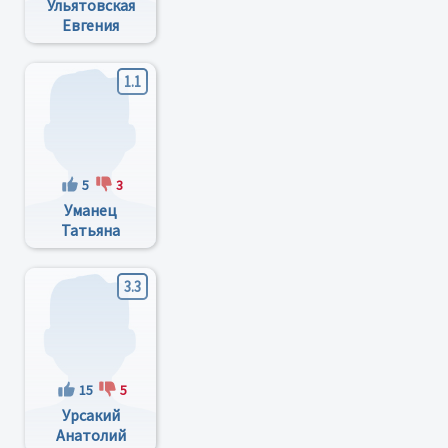
Ульятовская
Евгения
Анатольевна
1.1
5
3
Уманец
Татьяна
Николаевна
3.3
15
5
Урсакий
Анатолий